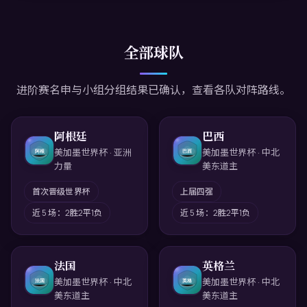
全部球队
进阶赛名申与小组分组结果已确认，查看各队对阵路线。
阿根廷
巴西
美加墨世界杯 · 亚洲
美加墨世界杯 · 中北
力量
美东道主
首次晋级世界杯
上届四强
近 5 场：2胜2平1负
近 5 场：2胜2平1负
法国
英格兰
美加墨世界杯 · 中北
美加墨世界杯 · 中北
美东道主
美东道主