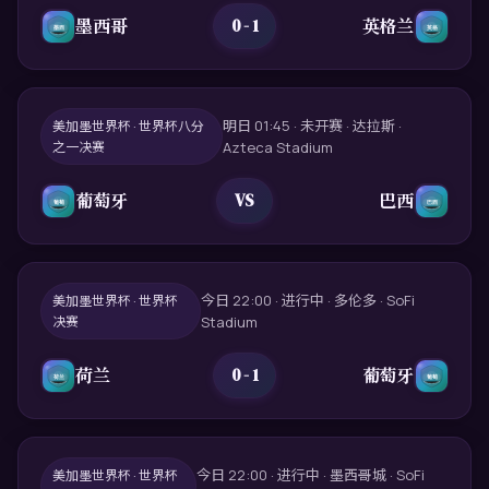
墨西哥
英格兰
0 - 1
明日 01:45 · 未开赛 · 达拉斯 ·
美加墨世界杯 · 世界杯八分
之一决赛
Azteca Stadium
葡萄牙
巴西
VS
今日 22:00 · 进行中 · 多伦多 · SoFi
美加墨世界杯 · 世界杯
决赛
Stadium
荷兰
葡萄牙
0 - 1
今日 22:00 · 进行中 · 墨西哥城 · SoFi
美加墨世界杯 · 世界杯