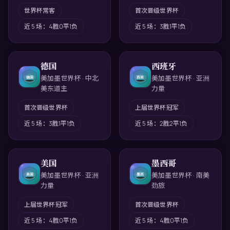
世界杯常客
首次晋级世界杯
近 5 场：4胜0平1负
近 5 场：3胜1平1负
德国
西班牙
美加墨世界杯 · 中北
美加墨世界杯 · 亚洲
美东道主
力量
首次晋级世界杯
上届世界杯冠军
近 5 场：3胜1平1负
近 5 场：2胜2平1负
美国
墨西哥
美加墨世界杯 · 亚洲
美加墨世界杯 · 南美
力量
劲旅
上届世界杯冠军
首次晋级世界杯
近 5 场：4胜0平1负
近 5 场：4胜0平1负