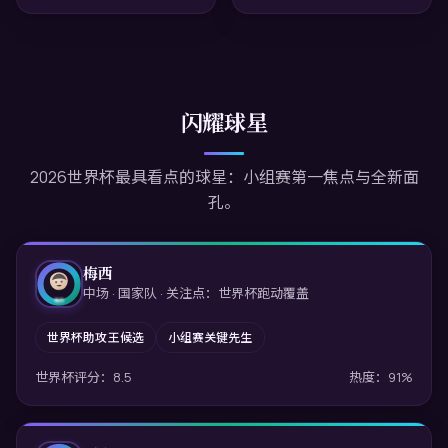
闪耀球星
2026世界杯最具看点的球星：小组赛第一焦点与全新面
孔。
梅西
中场 · 国家队 · 关注点：世界杯跑动覆盖
世界杯助攻王候选
小组赛关键先生
世界杯评分：8.5
热度：91%