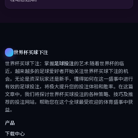
世界杯买球下注
世界杯买球下注：掌握
足球投注
的艺术 随着世界杯的临
近，越来越多的足球爱好者开始关注世界杯买球下注的机
会。无论是资深玩家还是新手，懂得如何在这一盛事中进行
有效的足球投注，将极大提升您的投注体验和胜率。在这篇
文章中，我们将探讨世界杯买球投注的各种策略、技巧及推
荐的投注网站，帮助您在这个全球最受欢迎的体育盛事中获
益。
产品
下载中心