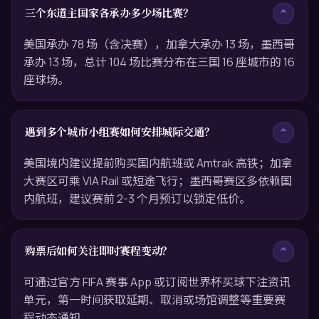
三个东道主国家各承办多少场比赛？
⌄
美国承办 78 场（含决赛），加拿大承办 13 场，墨西哥
承办 13 场，总计 104 场比赛分布在三国 16 座城市的 16
座球场。
遇到多个城市小组赛如何安排城际交通？
⌄
美国境内建议提前购买国内航班或 Amtrak 高铁；加拿
大赛区可乘 VIA Rail 或短途飞行；墨西哥赛区多依赖国
内航班，建议赛前 2-3 个月预订以锁定低价。
购票后如何关注即时赛程变动？
⌄
可通过官方 FIFA 赛事 App 或订阅世界杯买球下注资讯
单元，第一时间获取延期、取消或场馆调整等重要赛
程动态通知。